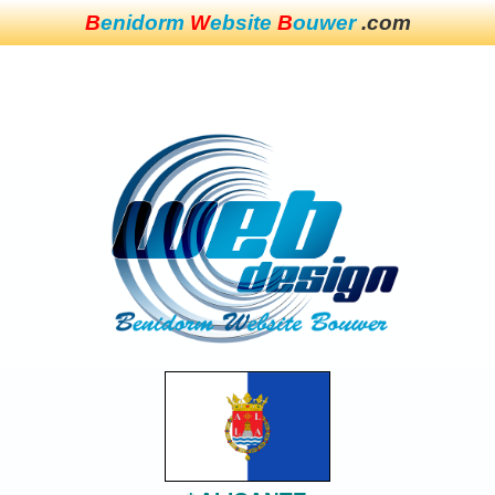
B
enidorm
W
ebsite
B
ouwer
.com