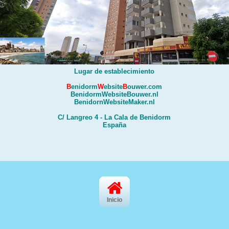
Lugar de establecimiento
B
enidorm
W
ebsite
B
ouwer.com
BenidormWebsiteBouwer.nl
BenidornWebsiteMaker.nl
C/ Langreo 4 - La Cala de Benidorm
España
Inicio