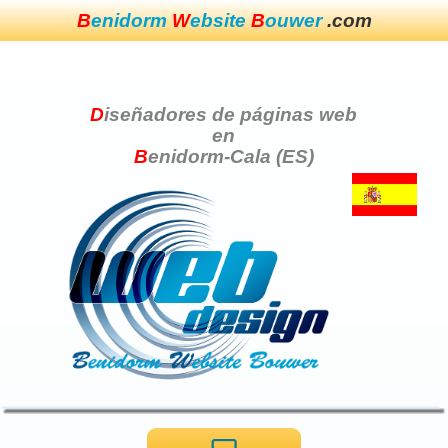
B
enidorm
W
ebsite
B
ouwer
.com
D
iseñadores de páginas web
en
B
enidorm-Cala (ES)