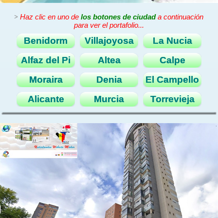
>
Haz clic en uno de
los botones de ciudad
a continuación
para ver el portafolio...
Benidorm
Villajoyosa
La Nucia
Alfaz del Pi
Altea
Calpe
Moraira
Denia
El Campello
Alicante
Murcia
Torrevieja